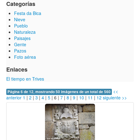
Categorías
Festa da Bica
Nieve
Pueblo
Naturaleza
Paisajes
Gente
Pazos
Foto aérea
Enlaces
El tiempo en Trives
<<
Página 6 de 12, mostrando 50 imágenes de un total de 560
anterior
1
|
2
|
3
|
4
|
5
|
6
|
7
|
8
|
9
|
10
|
11
|
12
siguiente >>