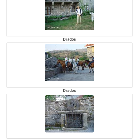
Drados
Drados