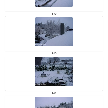
139
140
141