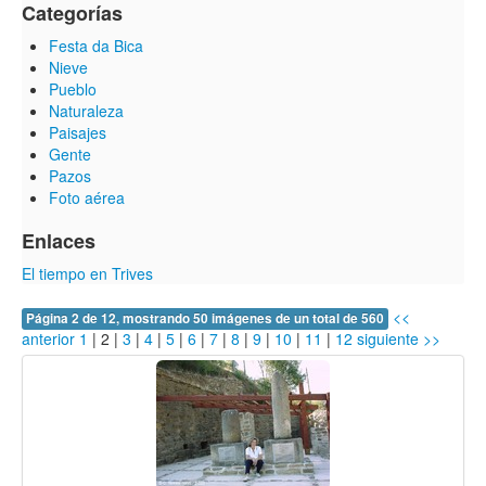
Categorías
Festa da Bica
Nieve
Pueblo
Naturaleza
Paisajes
Gente
Pazos
Foto aérea
Enlaces
El tiempo en Trives
<<
Página 2 de 12, mostrando 50 imágenes de un total de 560
anterior
1
|
2
|
3
|
4
|
5
|
6
|
7
|
8
|
9
|
10
|
11
|
12
siguiente >>