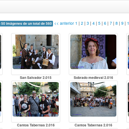
<< anterior
1
|
2
|
3
|
4
|
5
|
6
|
7
|
8
|
9
|
 50 imágenes de un total de 560
San Salvador 2.015
Sobrado medieval 2.016
Cantos Tabernas 2.016
Cantos Tabernas 2.016