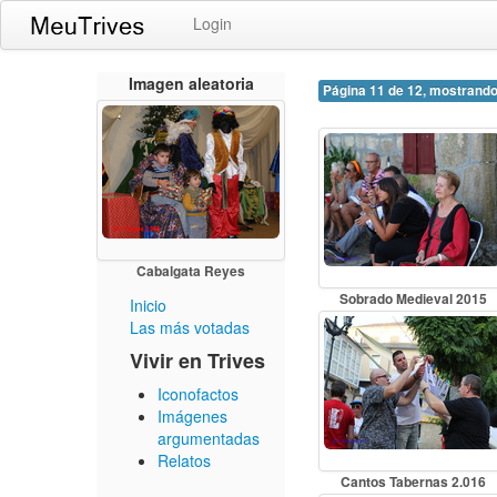
Login
Imagen aleatoria
Página 11 de 12, mostrando
Cabalgata Reyes
Sobrado Medieval 2015
Inicio
Las más votadas
Vivir en Trives
Iconofactos
Imágenes
argumentadas
Relatos
Cantos Tabernas 2.016