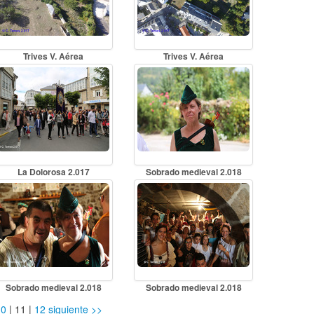
Trives V. Aérea
Trives V. Aérea
La Dolorosa 2.017
Sobrado medieval 2.018
Sobrado medieval 2.018
Sobrado medieval 2.018
10
|
11
|
12
siguiente >>