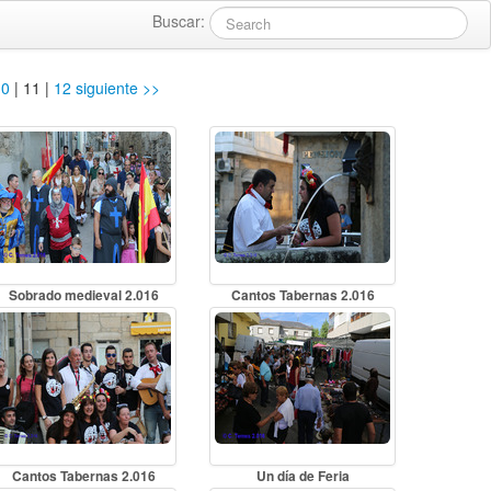
Buscar:
10
|
11
|
12
siguiente >>
Sobrado medieval 2.016
Cantos Tabernas 2.016
Cantos Tabernas 2.016
Un día de Feria