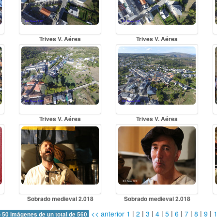
Trives V. Aérea
Trives V. Aérea
Trives V. Aérea
Trives V. Aérea
Sobrado medieval 2.018
Sobrado medieval 2.018
<< anterior
1
|
2
|
3
|
4
|
5
|
6
|
7
|
8
|
9
|
 50 imágenes de un total de 560