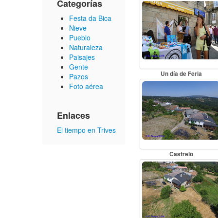
Categorías
Festa da Bica
Nieve
Pueblo
Naturaleza
Paisajes
Gente
Un día de Feria
Pazos
Foto aérea
Enlaces
El tiempo en Trives
Castrelo