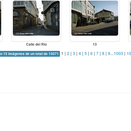
Calle del Rio
13
1
|
2
|
3
|
4
|
5
|
6
|
7
|
8
|
9
...
1003
|
1
o 15 imágenes de un total de 15071