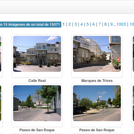
1
|
2
|
3
|
4
|
5
|
6
|
7
|
8
|
9
...
1003
|
1
o 15 imágenes de un total de 15071
Calle Real
Marques de Trives
Paseo de San Roque
Paseo de San Roque