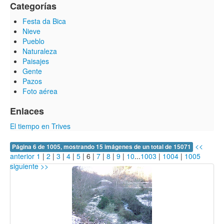
Categorías
Festa da Bica
Nieve
Pueblo
Naturaleza
Paisajes
Gente
Pazos
Foto aérea
Enlaces
El tiempo en Trives
<<
Página 6 de 1005, mostrando 15 imágenes de un total de 15071
anterior
1
|
2
|
3
|
4
|
5
|
6
|
7
|
8
|
9
|
10
...
1003
|
1004
|
1005
siguiente >>