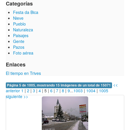
Categorías
Festa da Bica
Nieve
Pueblo
Naturaleza
Paisajes
Gente
Pazos
Foto aérea
Enlaces
El tiempo en Trives
<<
Página 5 de 1005, mostrando 15 imágenes de un total de 15071
anterior
1
|
2
|
3
|
4
|
5
|
6
|
7
|
8
|
9
...
1003
|
1004
|
1005
siguiente >>