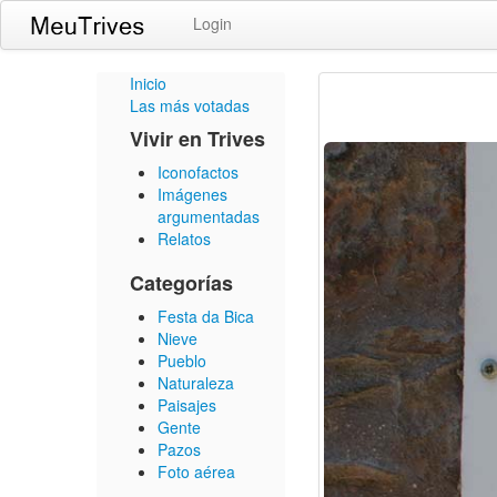
Login
Inicio
Las más votadas
Vivir en Trives
Iconofactos
Imágenes
argumentadas
Relatos
Categorías
Festa da Bica
Nieve
Pueblo
Naturaleza
Paisajes
Gente
Pazos
Foto aérea