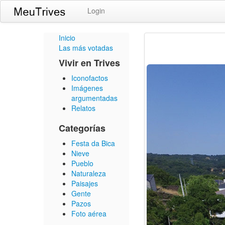
Login
Inicio
Las más votadas
Vivir en Trives
Iconofactos
Imágenes
argumentadas
Relatos
Categorías
Festa da Bica
Nieve
Pueblo
Naturaleza
Paisajes
Gente
Pazos
Foto aérea