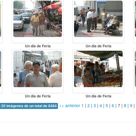
Un día de Feria
Un día de Feria
Un día de Feria
Un día de Feria
<< anterior
1
|
2
|
3
|
4
|
5
|
6
|
7
|
8
|
9
|
 20 imágenes de un total de 8484