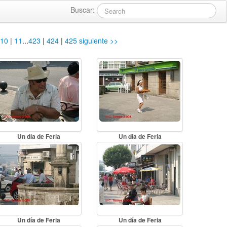
Buscar:
10
|
11
...
423
|
424
|
425
siguiente >>
Un día de Feria
Un día de Feria
Un día de Feria
Un día de Feria