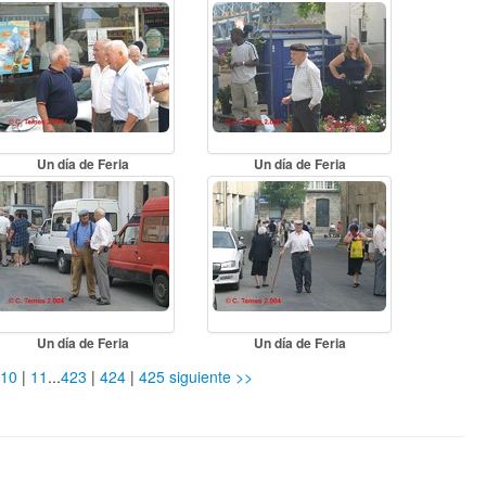
Un día de Feria
Un día de Feria
Un día de Feria
Un día de Feria
10
|
11
...
423
|
424
|
425
siguiente >>