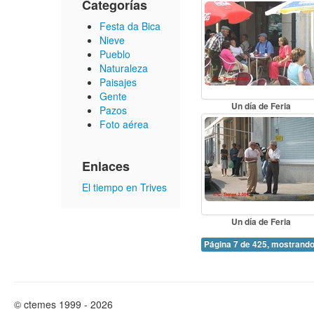
Categorías
Festa da Bica
Nieve
Pueblo
Naturaleza
Paisajes
Gente
Un día de Feria
Pazos
Foto aérea
Enlaces
El tiempo en Trives
Un día de Feria
Página 7 de 425, mostrando
© ctemes 1999 - 2026