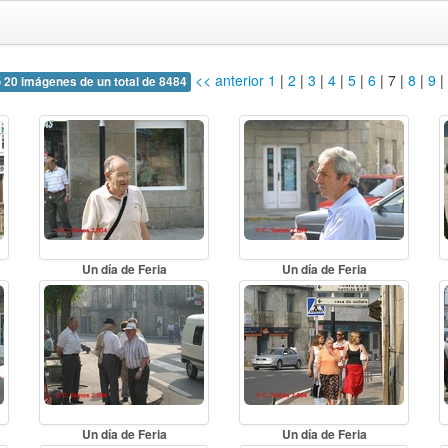
<< anterior
1
|
2
|
3
|
4
|
5
|
6
|
7
|
8
|
9
|
 20 imágenes de un total de 8484
Un día de Feria
Un día de Feria
Un día de Feria
Un día de Feria