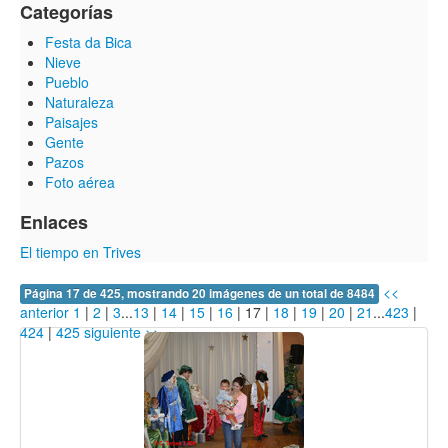
Categorías
Festa da Bica
Nieve
Pueblo
Naturaleza
Paisajes
Gente
Pazos
Foto aérea
Enlaces
El tiempo en Trives
<<
Página 17 de 425, mostrando 20 imágenes de un total de 8484
anterior
1
|
2
|
3
...
13
|
14
|
15
|
16
|
17
|
18
|
19
|
20
|
21
...
423
|
424
|
425
siguiente >>