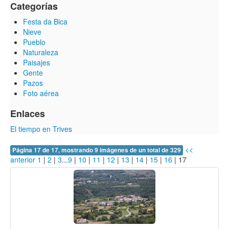
Categorías
Festa da Bica
Nieve
Pueblo
Naturaleza
Paisajes
Gente
Pazos
Foto aérea
Enlaces
El tiempo en Trives
<<
Página 17 de 17, mostrando 9 imágenes de un total de 329
anterior
1
|
2
|
3
...
9
|
10
|
11
|
12
|
13
|
14
|
15
|
16
|
17