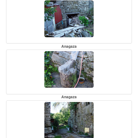
Anagaza
Anagaza