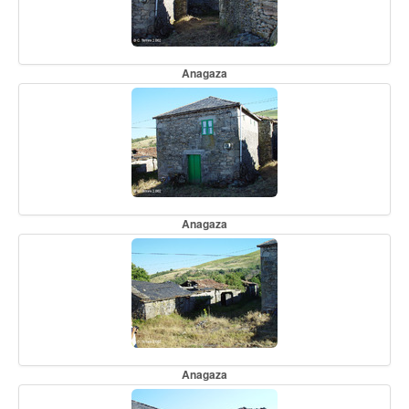
Anagaza
Anagaza
Anagaza