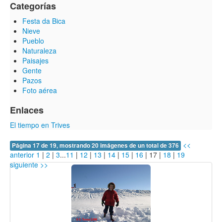
Categorías
Festa da Bica
Nieve
Pueblo
Naturaleza
Paisajes
Gente
Pazos
Foto aérea
Enlaces
El tiempo en Trives
<<
Página 17 de 19, mostrando 20 imágenes de un total de 376
anterior
1
|
2
|
3
...
11
|
12
|
13
|
14
|
15
|
16
|
17
|
18
|
19
siguiente >>